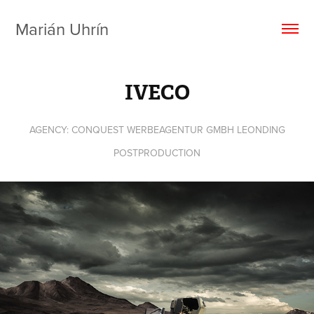
Marián Uhrín
IVECO
AGENCY: CONQUEST WERBEAGENTUR GMBH LEONDING
POSTPRODUCTION